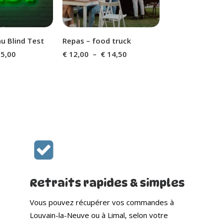
au Blind Test
Repas – food truck
Plage
Plage
5,00
€
12,00
–
€
14,50
de
de
prix :
prix :
€ 7,00
€ 12,00
à
à
€ 55,00
€ 14,50
Retraits rapides & simples
Vous pouvez récupérer vos commandes à
Louvain-la-Neuve ou à Limal, selon votre